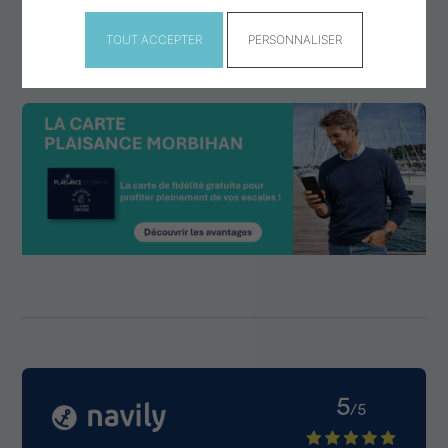
Escale à Port-Louis
TOUT ACCEPTER
PERSONNALISER
5
/5