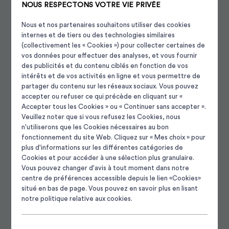
NOUS RESPECTONS VOTRE VIE PRIVÉE
Nous et nos partenaires souhaitons utiliser des cookies
internes et de tiers ou des technologies similaires
(collectivement les « Cookies ») pour collecter certaines de
vos données pour effectuer des analyses, et vous fournir
des publicités et du contenu ciblés en fonction de vos
intérêts et de vos activités en ligne et vous permettre de
Bienvenue au port de plaisance de Port-Louis pour une
partager du contenu sur les réseaux sociaux. Vous pouvez
escale exceptionnelle dans une cité d'histoire et de
accepter ou refuser ce qui précède en cliquant sur «
caractère.
Accepter tous les Cookies » ou « Continuer sans accepter ».
Veuillez noter que si vous refusez les Cookies, nous
Situé à l’entrée de la rade de Lorient, le port de Port-Louis est
n'utiliserons que les Cookies nécessaires au bon
Panneau de gestion des cooki
fonctionnement du site Web. Cliquez sur « Mes choix » pour
le point de départ idéal pour explorer les côtes bretonnes.
plus d'informations sur les différentes catégories de
Port-Louis
est réputée pour son riche patrimoine historique. La
Cookies et pour accéder à une sélection plus granulaire.
cité abrite la
Citadelle de Port-Louis
, une forteresse
Vous pouvez changer d'avis à tout moment dans notre
construite au XVIe siècle pour protéger l'estuaire du Blavet.
centre de préférences accessible depuis le lien «Cookies»
Les remparts, les bastions, et les musées locaux témoignent
situé en bas de page. Vous pouvez en savoir plus en lisant
de l'histoire maritime et militaire de la région. Une destination
notre politique relative aux cookies.
attrayante pour les amateurs d'
histoire, de culture et de
plaisance
.