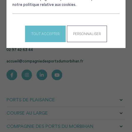
notre politique relative aux cookies.
enjeux du territoire morbihannais. Elle est au service des
21 cantons et 42 élus du Département.
Elle a pour mission principale de gérer
25 ports de
plaisance
des sites culturels et touristiques : les cairns
de
Gavrinis
et de
Petit Mont
, les
gîtes de
TOUT ACCEPTER
PERSONNALISER
Manéhouarn
et les gîtes du
Sémaphore d’Etel.
02 97 42 63 44
accueil@compagniedesportsdumorbihan.fr
PORTS DE PLAISANCE
COURSE AU LARGE
COMPAGNIE DES PORTS DU MORBIHAN