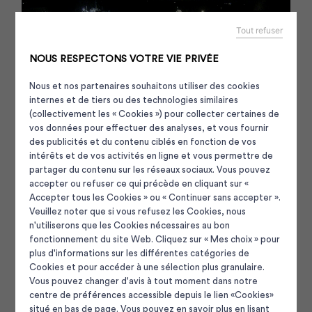
Tout refuser
NOUS RESPECTONS VOTRE VIE PRIVÉE
Nous et nos partenaires souhaitons utiliser des cookies
internes et de tiers ou des technologies similaires
(collectivement les « Cookies ») pour collecter certaines de
vos données pour effectuer des analyses, et vous fournir
des publicités et du contenu ciblés en fonction de vos
intérêts et de vos activités en ligne et vous permettre de
partager du contenu sur les réseaux sociaux. Vous pouvez
accepter ou refuser ce qui précède en cliquant sur «
Accepter tous les Cookies » ou « Continuer sans accepter ».
Veuillez noter que si vous refusez les Cookies, nous
n'utiliserons que les Cookies nécessaires au bon
Panneau de gestion des cooki
fonctionnement du site Web. Cliquez sur « Mes choix » pour
plus d'informations sur les différentes catégories de
Cookies et pour accéder à une sélection plus granulaire.
Vous pouvez changer d'avis à tout moment dans notre
La Compagnie des ports du Morbihan est une société
centre de préférences accessible depuis le lien «Cookies»
publique locale (SPL) créée en 2012 par le
Conseil
situé en bas de page. Vous pouvez en savoir plus en lisant
départemental du Morbihan
pour mieux répondre aux