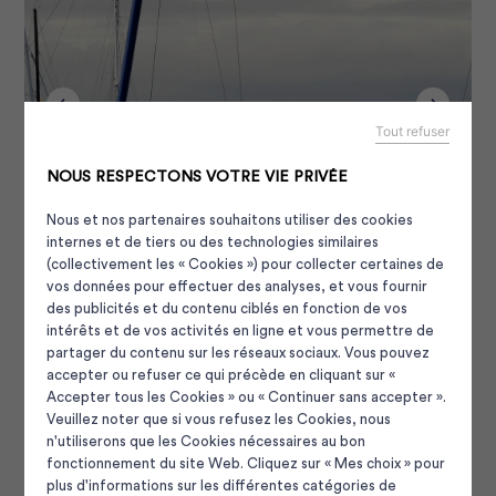
Tout refuser
NOUS RESPECTONS VOTRE VIE PRIVÉE
Nous et nos partenaires souhaitons utiliser des cookies
internes et de tiers ou des technologies similaires
(collectivement les « Cookies ») pour collecter certaines de
vos données pour effectuer des analyses, et vous fournir
des publicités et du contenu ciblés en fonction de vos
intérêts et de vos activités en ligne et vous permettre de
partager du contenu sur les réseaux sociaux. Vous pouvez
accepter ou refuser ce qui précède en cliquant sur «
Accepter tous les Cookies » ou « Continuer sans accepter ».
Veuillez noter que si vous refusez les Cookies, nous
En savoir plus sur les visites du Pôle
n'utiliserons que les Cookies nécessaires au bon
Panneau de gestion des cooki
fonctionnement du site Web. Cliquez sur « Mes choix » pour
Course au Large
plus d'informations sur les différentes catégories de